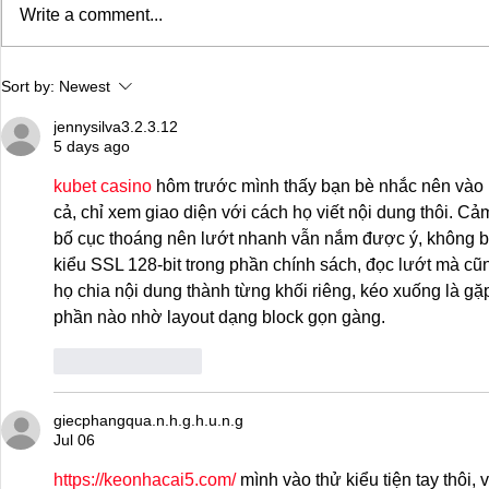
Write a comment...
Drake's New Album "Iceman":
Michael (20
Sort by:
Newest
An In-Depth Review
Of A Michae
jennysilva3.2.3.12
5 days ago
kubet casino
 hôm trước mình thấy bạn bè nhắc nên vào n
cả, chỉ xem giao diện với cách họ viết nội dung thôi. Cảm
bố cục thoáng nên lướt nhanh vẫn nắm được ý, không bị 
kiểu SSL 128-bit trong phần chính sách, đọc lướt mà cũn
họ chia nội dung thành từng khối riêng, kéo xuống là gặp 
phần nào nhờ layout dạng block gọn gàng.
Like
Reply
giecphangqua.n.h.g.h.u.n.g
Jul 06
https://keonhacai5.com/
 mình vào thử kiểu tiện tay thôi, 