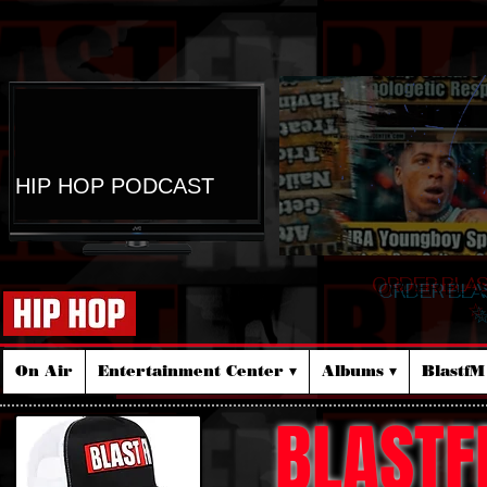
HIP HOP PODCAST
ORDER BLA
☆
On Air
Entertainment Center ▾
Albums ▾
Blastf
BLASTF